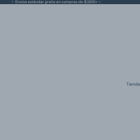
✨ Envíos estándar gratis en compras de $1,800+ ✨
Tienda