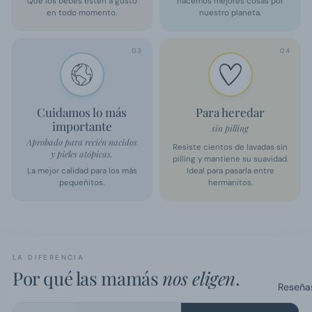
Que los bebés estén a gusto
hacemos mejores cosas por
en todo momento.
nuestro planeta.
03
04
Cuidamos lo más
Para heredar
importante
sin pilling
Aprobado para recién nacidos
Resiste cientos de lavadas sin
y pieles atópicas.
pilling y mantiene su suavidad.
La mejor calidad para los más
Ideal para pasarla entre
pequeñitos.
hermanitos.
LA DIFERENCIA
Por qué las mamás
nos eligen
.
Reseña