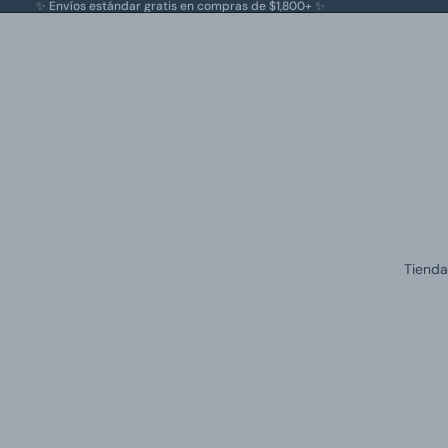
✨ Envíos estándar gratis en compras de $1,800+ ✨
Tienda