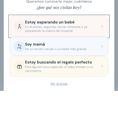
Queremos conocerte mejor, cuéntanos
¿por qué nos visitas hoy?
Estoy esperando un bebé
¿NO ENCONTRASTE TU RESPUESTA?
En el primer, segundo, tercer trimestre o ya
preparando la maleta del hospital
Escríbenos.
Soy mamá
Por WhatsApp te contestamos el mismo día
De un recién nacido o un bebé más grande
(lunes a viernes, 9am a 6pm). Por correo, máximo
en 24 horas.
Estoy buscando el regalo perfecto
Para alguien muy especial: un baby shower o un
nacimiento
Abrir WhatsApp
No, gracias
Ver todas las opciones