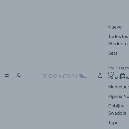
Nuevo
Todos los
Producto
Sets
Por Catego
Pañaleros
Mameluc
Pijama N
Cobijita
Swaddle
Tops