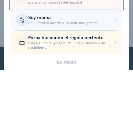
preparando la maleta del hospital
¡Enterate antes que nadie sobre: lanzamientos, nuevas
colecciones, promociones y más!
Soy mamá
De un recién nacido o un bebé más grande
Unirme
Estoy buscando el regalo perfecto
Para alguien muy especial: un baby shower o un
nacimiento
No, gracias
Nuestros productos están hechos 100% de
algodón pima orgánico de la más alta calidad.
Lo más suave y cómodo para tu bebé.
Llámanos o Whatsapp: 771 431 6490
hola@maemini.mx
TIENDA
Nuevo
Todos los Productos