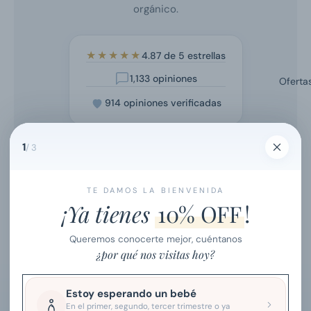
orgánico.
18-24 Me
★★★★★
4.87 de 5 estrellas
1,133 opiniones
Oferta
914 opiniones verificadas
1
/ 3
TE DAMOS LA BIENVENIDA
¡Ya tienes
10% OFF
!
Queremos conocerte mejor, cuéntanos
¿por qué nos visitas hoy?
ÚNETE A NUESTRA FAMILIA
Estoy esperando un bebé
10% off
en tu primer pedido.
En el primer, segundo, tercer trimestre o ya