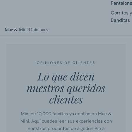
Pantalon
Gorritos 
Banditas
Trajes de
Mae & Mini
Opiniones
Baño
Por Talla
Recién
OPINIONES DE CLIENTES
Nacido
Lo que dicen
Prematur
nuestros queridos
0-3 Mese
clientes
3-6 Mese
6-9 Mese
Más de 10,000 familias ya confían en Mae &
9-12 Mes
Mini. Aquí puedes leer sus experiencias con
12-18 Me
nuestros productos de algodón Pima