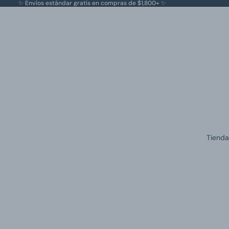
✨ Envíos estándar gratis en compras de $1,800+ ✨
Tienda